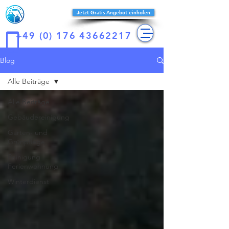
Reines-
Jetzt Gratis Angebot einholen
konzept
+49 (0) 176 43662217
Blog
Alle Beiträge
Alle Beiträge
Gebäudereinigung
Garten- und
Grünpflege
Reinigung
Ferienwohnung
Winterdienst