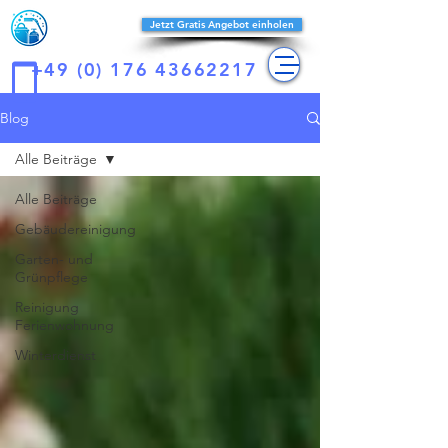
Reines-
Jetzt Gratis Angebot einholen
konzept
+49 (0) 176 43662217
Blog
Alle Beiträge
Alle Beiträge
Gebäudereinigung
Garten- und
Grünpflege
Reinigung
Ferienwohnung
Winterdienst