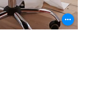
Sedo
4. Juni 2025
2 Min. Lesezeit
Hygiene in der
Arztpraxis:
Warum
professionelle
Reinigung nach
RKI-Standards
unverzichtbar