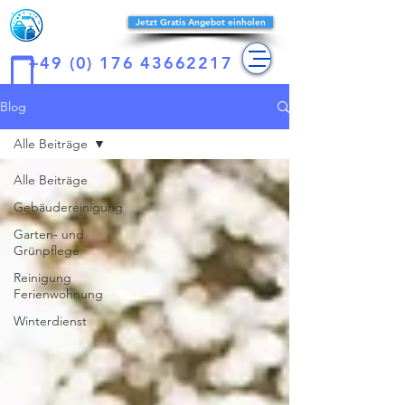
Reines-
Jetzt Gratis Angebot einholen
konzept
+49 (0) 176 43662217
Blog
Alle Beiträge
Alle Beiträge
Gebäudereinigung
Garten- und
Grünpflege
Reinigung
Ferienwohnung
Winterdienst