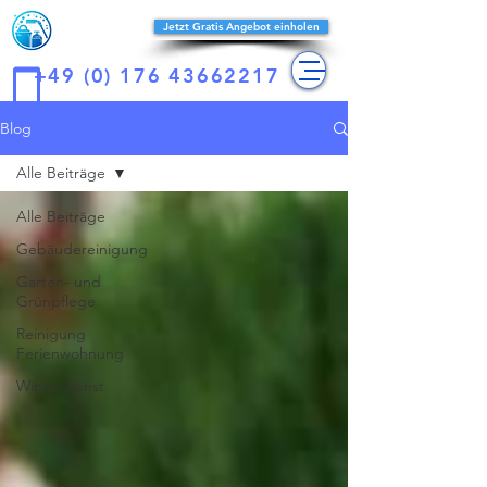
Reines-
Jetzt Gratis Angebot einholen
konzept
+49 (0) 176 43662217
Blog
Alle Beiträge
Alle Beiträge
Gebäudereinigung
Garten- und
Grünpflege
Reinigung
Ferienwohnung
Winterdienst