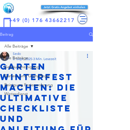
Reines-
Jetzt Gratis Angebot einholen
konzept
+49 (0) 176 43662217
Beitrag
Alle Beiträge
Sedo
Alle Beiträge
3. Sept. 2025
3 Min. Lesezeit
Garten
Gebäudereinigung
winterfest
Garten- und Grünpflege
machen: Die
Reinigung Ferienwohnung
Winterdienst
ultimative
Checkliste
und
Anleitung für